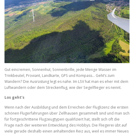
Gut eincremen, Sonnenhut, Sonnenbrille, jede Menge Wasser im
Trinkbeutel, Proviant, Landkarte, GPS und Kompass… Geht’s zum
Wandern? Die Ausrüstung legt es nahe. Im LSV hat man es eher mit dem
Luftwandern oder dem Streckenflug, wie der Segelflieger es nennt.
Los geht’s
Wenn nach der Ausbildung und dem Erreichen der Fluglizenz die ersten
schönen Flugerfahrungen über Zellhausen gesammelt sind und man sich
für fortgeschrittene Flugzeugtypen qualifiziert hat, stellt sich oft die
Frage nach der weiteren Entwicklung des Hobbys. Die Fliegerei übt auf
viele gerade deshalb einen anhaltenden Reiz aus, weil es immer Neues