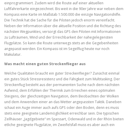
einprogrammiert. Zudem wird die Route auf einer aktuellen
Luftfahrerkarte eingezeichnet. Bis weit in die 90er Jahre war neben dem
Kompass eine Karte im Maßstab 1:500.000 die einzige Navigationshilfe.
Die Technik hat die Sache für die Piloten jedoch enorm vereinfacht.
Neben der Information über die aktuelle Position und die Richtung des
nächsten Wegpunktes, versorgt das GPS den Piloten mit Informationen
zu Lufträumen, Wind und der Erreichbarkeit der nahegelegensten
Flugplätze. So kann die Route unterwegs stets an die Gegebenheiten
angepasst werden. Ein Kompass ist im Segelflug heute nur noch
Makulatur.
Was macht einen guten Streckenflieger aus
Welche Qualitäten braucht ein guter Streckenflieger? Zunächst einmal
ein gutes Stück Stressresistenz und die Fähigkeit zum Multitasking. Der
Streckenflug besteht aus der permanenten Suche nach dem nächsten
Aufwind, dem Erfühlen der Thermik zum Erreichen eines optimalen
Steigens, der gleichzeitigen Navigation, dem Beobachten der Wolken
und dem Anwenden einer an das Wetter angepassten Taktik. Daneben
schaut ein Auge immer auch aufs GPS oder den Boden, denn es muss
stets eine geeignete Landemöglichkeit erreichbar sein. Die typischen
Zellhäuser „Jagdgebiete“ im Spessart, Odenwald und in der Rhön bieten
etliche geeignete Flugplätze, im Zweifelsfall muss es aber auch ein