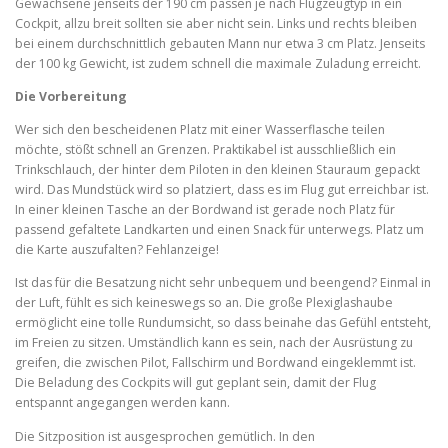
Gewachsene jenseits der 190 cm passen je nach Flugzeugtyp in ein
Cockpit, allzu breit sollten sie aber nicht sein. Links und rechts bleiben
bei einem durchschnittlich gebauten Mann nur etwa 3 cm Platz. Jenseits
der 100 kg Gewicht, ist zudem schnell die maximale Zuladung erreicht.
Die Vorbereitung
Wer sich den bescheidenen Platz mit einer Wasserflasche teilen
möchte, stößt schnell an Grenzen. Praktikabel ist ausschließlich ein
Trinkschlauch, der hinter dem Piloten in den kleinen Stauraum gepackt
wird. Das Mundstück wird so platziert, dass es im Flug gut erreichbar ist.
In einer kleinen Tasche an der Bordwand ist gerade noch Platz für
passend gefaltete Landkarten und einen Snack für unterwegs. Platz um
die Karte auszufalten? Fehlanzeige!
Ist das für die Besatzung nicht sehr unbequem und beengend? Einmal in
der Luft, fühlt es sich keineswegs so an. Die große Plexiglashaube
ermöglicht eine tolle Rundumsicht, so dass beinahe das Gefühl entsteht,
im Freien zu sitzen. Umständlich kann es sein, nach der Ausrüstung zu
greifen, die zwischen Pilot, Fallschirm und Bordwand eingeklemmt ist.
Die Beladung des Cockpits will gut geplant sein, damit der Flug
entspannt angegangen werden kann.
Die Sitzposition ist ausgesprochen gemütlich. In den