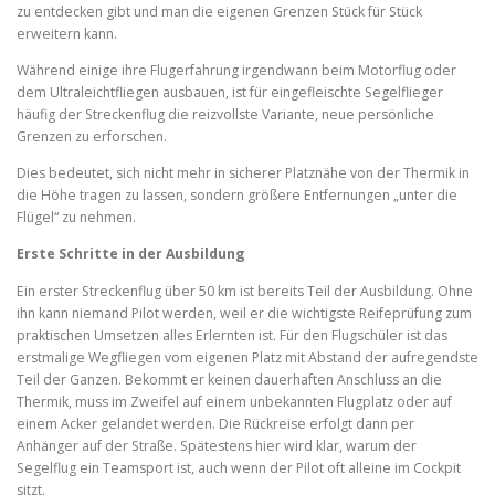
zu entdecken gibt und man die eigenen Grenzen Stück für Stück
erweitern kann.
Während einige ihre Flugerfahrung irgendwann beim Motorflug oder
dem Ultraleichtfliegen ausbauen, ist für eingefleischte Segelflieger
häufig der Streckenflug die reizvollste Variante, neue persönliche
Grenzen zu erforschen.
Dies bedeutet, sich nicht mehr in sicherer Platznähe von der Thermik in
die Höhe tragen zu lassen, sondern größere Entfernungen „unter die
Flügel“ zu nehmen.
Erste Schritte in der Ausbildung
Ein erster Streckenflug über 50 km ist bereits Teil der Ausbildung. Ohne
ihn kann niemand Pilot werden, weil er die wichtigste Reifeprüfung zum
praktischen Umsetzen alles Erlernten ist. Für den Flugschüler ist das
erstmalige Wegfliegen vom eigenen Platz mit Abstand der aufregendste
Teil der Ganzen. Bekommt er keinen dauerhaften Anschluss an die
Thermik, muss im Zweifel auf einem unbekannten Flugplatz oder auf
einem Acker gelandet werden. Die Rückreise erfolgt dann per
Anhänger auf der Straße. Spätestens hier wird klar, warum der
Segelflug ein Teamsport ist, auch wenn der Pilot oft alleine im Cockpit
sitzt.