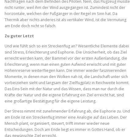
Nachfragen nach dem Befinden des Piloten. Nein, das Flugzeug musste
nicht runter, weil ihm der Wind ausgegangen ist. Zumindest nicht der
horizontale, welchen der Fußgänger in der Regel im Sinn hat. Da
Thermik aber nichts anderes ist als vertikaler Wind, ist die Vermutung
am Ende doch nicht so falsch.
Zu guter Letzt
Und wie fühlt sich so ein Streckenflug an? Wesentliche Elemente dabei
sind Stress, Erleichterung und Euphorie. Die Unsicherheit, ob das Ziel
erreicht werden kann, der Bammel vor der ersten Außenlandung, die
Erleichterung, wenn man einen guten Aufwind erwischt und mit guter
Höhenreserve weiterfliegen kann. Die immer wieder faszinierenden
Momente, in denen man den Wolken nah ist, die Landschaft unter sich
vorbeiziehen sieht und langsam der Zielflugplatz in Reichweite kommt.
Das Eins-Sein mit der Natur und das Wissen, dass man nur durch die
Kräfte der Natur und die eigene Erfahrung ein Ziel erreicht hat, sind
eine großartige Bestätigung für die eigene Leistung.
Der Stress nimmt mit zunehmender Erfahrung ab, die Euphorie zu. Und
am Ende ist ein Streckenflug immer eine Analogie auf das Leben. Der
Mensch plant, organisiert, steuert, trifft immer wieder neue
Entscheidungen. Doch am Ende liegt es immer in Gottes Hand, ob er
das gewünschte Ziel erreicht.