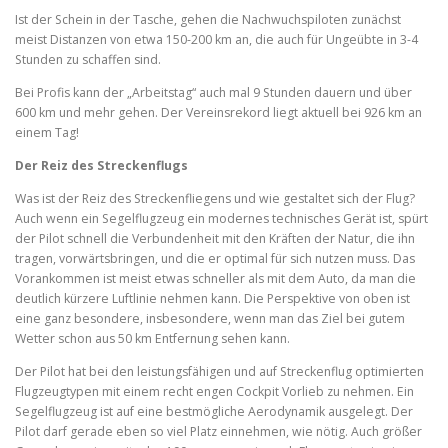
Ist der Schein in der Tasche, gehen die Nachwuchspiloten zunächst
meist Distanzen von etwa 150-200 km an, die auch für Ungeübte in 3-4
Stunden zu schaffen sind.
Bei Profis kann der „Arbeitstag“ auch mal 9 Stunden dauern und über
600 km und mehr gehen. Der Vereinsrekord liegt aktuell bei 926 km an
einem Tag!
Der Reiz des Streckenflugs
Was ist der Reiz des Streckenfliegens und wie gestaltet sich der Flug?
Auch wenn ein Segelflugzeug ein modernes technisches Gerät ist, spürt
der Pilot schnell die Verbundenheit mit den Kräften der Natur, die ihn
tragen, vorwärtsbringen, und die er optimal für sich nutzen muss. Das
Vorankommen ist meist etwas schneller als mit dem Auto, da man die
deutlich kürzere Luftlinie nehmen kann. Die Perspektive von oben ist
eine ganz besondere, insbesondere, wenn man das Ziel bei gutem
Wetter schon aus 50 km Entfernung sehen kann.
Der Pilot hat bei den leistungsfähigen und auf Streckenflug optimierten
Flugzeugtypen mit einem recht engen Cockpit Vorlieb zu nehmen. Ein
Segelflugzeug ist auf eine bestmögliche Aerodynamik ausgelegt. Der
Pilot darf gerade eben so viel Platz einnehmen, wie nötig. Auch größer