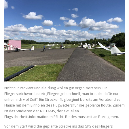
Nicht nur Proviant und Kleidung wollen gut organisiert sein. Ein
Fliegersprichwort lautet: „Fliegen geht schnell, man braucht dafür nur
unheimlich viel Zeit“. Ein Streckenflug beginnt bereits am Vorabend zu
Hause mit dem Einholen des Flugwetters für die geplante Route. Zudem
ist das Studieren der NOTAMS, der aktuellen
Flugsicherheitsinformationen Pflicht. Beides muss mit an Bord gehen.
Vor dem Start wird die geplante Strecke ins das GPS des Fliegers