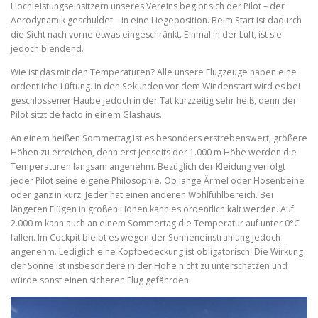
Hochleistungseinsitzern unseres Vereins begibt sich der Pilot – der
Aerodynamik geschuldet – in eine Liegeposition. Beim Start ist dadurch
die Sicht nach vorne etwas eingeschränkt. Einmal in der Luft, ist sie
jedoch blendend.
Wie ist das mit den Temperaturen? Alle unsere Flugzeuge haben eine
ordentliche Lüftung. In den Sekunden vor dem Windenstart wird es bei
geschlossener Haube jedoch in der Tat kurzzeitig sehr heiß, denn der
Pilot sitzt de facto in einem Glashaus.
An einem heißen Sommertag ist es besonders erstrebenswert, größere
Höhen zu erreichen, denn erst jenseits der 1.000 m Höhe werden die
Temperaturen langsam angenehm. Bezüglich der Kleidung verfolgt
jeder Pilot seine eigene Philosophie. Ob lange Ärmel oder Hosenbeine
oder ganz in kurz. Jeder hat einen anderen Wohlfühlbereich. Bei
längeren Flügen in großen Höhen kann es ordentlich kalt werden. Auf
2.000 m kann auch an einem Sommertag die Temperatur auf unter 0°C
fallen. Im Cockpit bleibt es wegen der Sonneneinstrahlung jedoch
angenehm. Lediglich eine Kopfbedeckung ist obligatorisch. Die Wirkung
der Sonne ist insbesondere in der Höhe nicht zu unterschätzen und
würde sonst einen sicheren Flug gefährden.