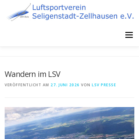
Zum
Inhalt
springen
Menü
STARTSEITE
NEWS
FLIEGEN
ÜBER UNS
Wandern im LSV
FLUGZEUGPARK
AIRPORT 75
KONTAKT
VERÖFFENTLICHT AM
27. JUNI 2026
VON
LSV PRESSE
DATENSCHUTZ
IMPRESSUM