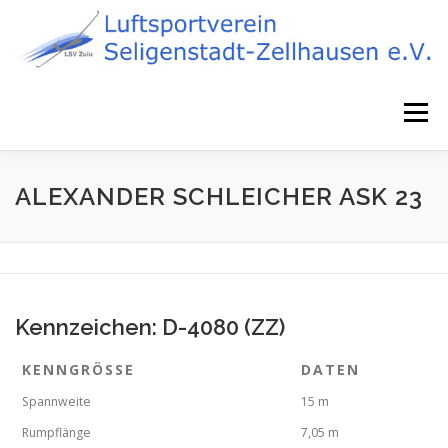
Zum
Inhalt
springen
Menü
STARTSEITE
NEWS
FLIEGEN
ÜBER UNS
ALEXANDER SCHLEICHER ASK 23
FLUGZEUGPARK
AIRPORT 75
KONTAKT
Kennzeichen: D-4080 (ZZ)
DATENSCHUTZ
IMPRESSUM
KENNGRÖSSE
DATEN
Spannweite
15 m
Rumpflänge
7,05 m