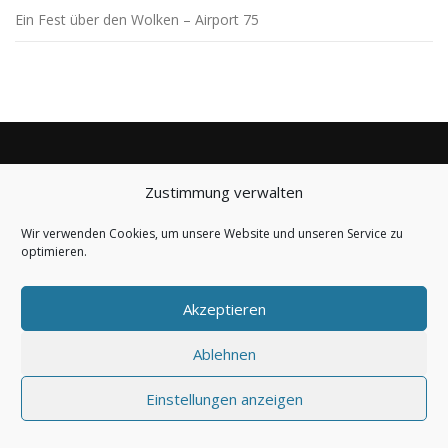
Ein Fest über den Wolken – Airport 75
Zustimmung verwalten
BLEIBE AUF DEM LAUFENDEN
Wir verwenden Cookies, um unsere Website und unseren Service zu
optimieren.
Akzeptieren
Ablehnen
Copyright © 2019-2026 LSV Seligenstadt Zellhausen e.V.
Einstellungen anzeigen
powered by
Marc Friedrich IT