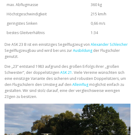
max. Abflugmasse
360 kg
Höchstgeschwindigkeit
215 km/h
geringstes Sinken
0,66 m/s
bestes Gleitverhältnis
1:34
Die ASK 23 B ist ein einsitziges Segelflugzeug von
Alexander Schleicher
Segelflugzeugbau und wird bei uns zur
Ausbildung
der Flugschüler
genutzt.
Die „23“ entstand 1983 aufgrund des großen Erfolgs ihrer „großen
Schwester“, der doppelsitzigen
ASK 21
. Viele Vereine wünschten sich
eine einsitzige Variante des sicheren und robusten Doppelsitzers, um
den Flugschülern den Umstieg auf den
Alleinflug
möglichst einfach zu
gestalten. Wir sind stolz darauf, eine der vergleichsweise wenigen
23gen zu besitzen.