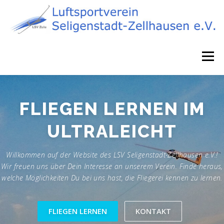
Zum
Inhalt
springen
Menü
STARTSEITE
NEWS
FLIEGEN
ÜBER UNS
FLIEGEN LERNEN IM
ULTRALEICHT
FLUGZEUGPARK
AIRPORT 75
KONTAKT
Willkommen auf der Website des LSV Seligenstadt-Zellhausen e.V.!
Wir freuen uns über Dein Interesse an unserem Verein. Finde heraus,
DATENSCHUTZ
IMPRESSUM
welche Möglichkeiten Du bei uns hast, die Fliegerei kennen zu lernen.
FLIEGEN LERNEN
KONTAKT