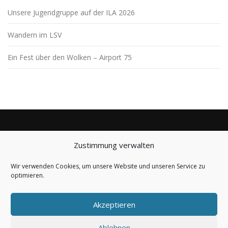
s
Unsere Jugendgruppe auf der ILA 2026
n
a
Wandern im LSV
v
Ein Fest über den Wolken – Airport 75
i
g
a
t
i
o
n
Zustimmung verwalten
BLEIBE AUF DEM LAUFENDEN
Wir verwenden Cookies, um unsere Website und unseren Service zu
optimieren.
Akzeptieren
Ablehnen