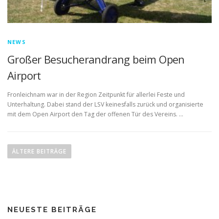
NEWS
Großer Besucherandrang beim Open
Airport
Fronleichnam war in der Region Zeitpunkt für allerlei Feste und
Unterhaltung. Dabei stand der LSV keinesfalls zurück und organisierte
mit dem Open Airport den Tag der offenen Tür des Vereins. …
B
e
ÄLTERE BEITRÄGE
i
t
r
a
NEUESTE BEITRÄGE
g