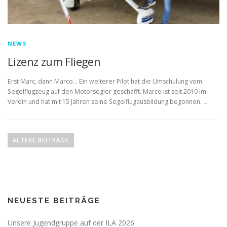
NEWS
Lizenz zum Fliegen
Erst Marc, dann Marco… Ein weiterer Pilot hat die Umschulung vom
Segelflugzeug auf den Motorsegler geschafft. Marco ist seit 2010 im
Verein und hat mit 15 Jahren seine Segelflugausbildung begonnen. …
B
e
ÄLTERE BEITRÄGE
i
t
r
a
NEUESTE BEITRÄGE
g
s
Unsere Jugendgruppe auf der ILA 2026