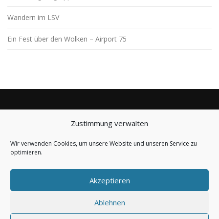
n
a
Wandern im LSV
v
Ein Fest über den Wolken – Airport 75
i
g
a
t
i
o
n
Zustimmung verwalten
BLEIBE AUF DEM LAUFENDEN
Wir verwenden Cookies, um unsere Website und unseren Service zu
optimieren.
Akzeptieren
Ablehnen