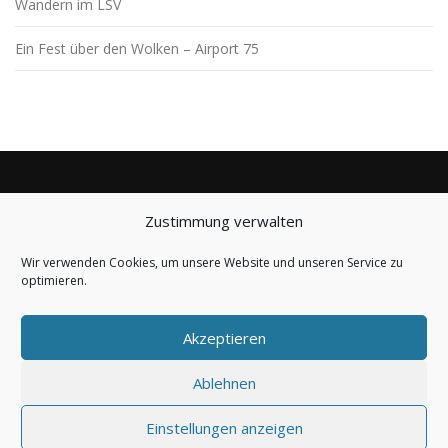
Wandern im LSV
Ein Fest über den Wolken – Airport 75
Zustimmung verwalten
BLEIBE AUF DEM LAUFENDEN
Wir verwenden Cookies, um unsere Website und unseren Service zu
optimieren.
Akzeptieren
Ablehnen
Copyright © 2019-2026 LSV Seligenstadt Zellhausen e.V.
Einstellungen anzeigen
powered by
Marc Friedrich IT