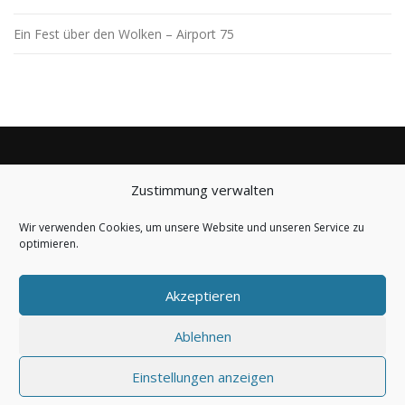
Ein Fest über den Wolken – Airport 75
Zustimmung verwalten
BLEIBE AUF DEM LAUFENDEN
Wir verwenden Cookies, um unsere Website und unseren Service zu
optimieren.
Akzeptieren
Ablehnen
Copyright © 2019-2026 LSV Seligenstadt Zellhausen e.V.
Einstellungen anzeigen
powered by
Marc Friedrich IT